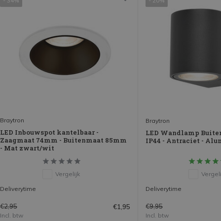
- 34%
- 20%
Braytron
Braytron
LED Inbouwspot kantelbaar -
LED Wandlamp Buiten 
Zaagmaat 74mm - Buitenmaat 85mm
IP44 - Antraciet - Al
- Mat zwart/wit
Vergelijk
Vergeli
Deliverytime
Deliverytime
€2,95
€9,95
€1,95
Incl. btw
Incl. btw