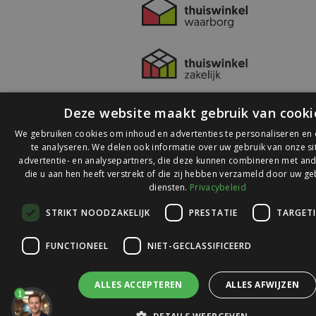
Deze website maakt gebruik van cooki
We gebruiken cookies om inhoud en advertenties te personaliseren en
te analyseren. We delen ook informatie over uw gebruik van onze s
advertentie- en analysepartners, die deze kunnen combineren met and
die u aan hen heeft verstrekt of die zij hebben verzameld door uw ge
© 2026 Ledlichtdiscounter.nl
diensten.
Privacybeleid
STRIKT NOODZAKELIJK
PRESTATIE
TARGET
Wij scoren een
9,1
op
9,1
Webwinkelkeur
FUNCTIONEEL
NIET-GECLASSIFICEERD
ALLES ACCEPTEREN
ALLES AFWIJZEN
1