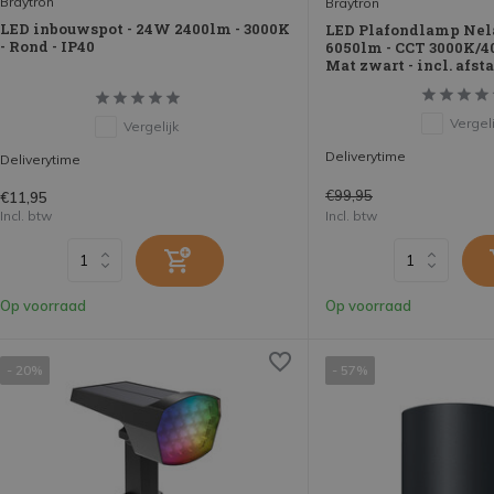
Braytron
Braytron
LED inbouwspot - 24W 2400lm - 3000K
LED Plafondlamp Nel
- Rond - IP40
6050lm - CCT 3000K/4
Mat zwart - incl. afs
Vergeli
Vergelijk
Deliverytime
Deliverytime
€99,95
€11,95
Incl. btw
Incl. btw
Op voorraad
Op voorraad
- 20%
- 57%