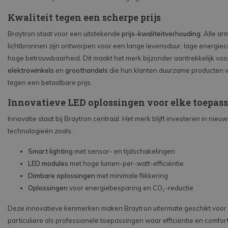
Kwaliteit tegen een scherpe prijs
Braytron staat voor een uitstekende
prijs-kwaliteitverhouding
. Alle a
lichtbronnen zijn ontworpen voor een lange levensduur, lage energie
hoge betrouwbaarheid. Dit maakt het merk bijzonder aantrekkelijk vo
elektrowinkels
en
groothandels
die hun klanten duurzame producten w
tegen een betaalbare prijs.
Innovatieve LED oplossingen voor elke toepas
Innovatie staat bij Braytron centraal. Het merk blijft investeren in nieu
technologieën zoals:
Smart lighting
met sensor- en tijdschakelingen
LED modules
met hoge lumen-per-watt-efficiëntie
Dimbare oplossingen
met minimale flikkering
Oplossingen
voor energiebesparing en CO₂-reductie
Deze innovatieve kenmerken maken Braytron uitermate geschikt voor
particuliere als professionele toepassingen waar efficiëntie en comfor