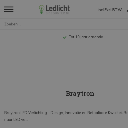
Incl.
Excl.
BTW
Home
Merken
Braytron
Tot 10 jaar garantie
Braytron
Braytron LED Verlichting – Design, Innovatie en Betaalbare Kwaliteit B
naar LED ve...