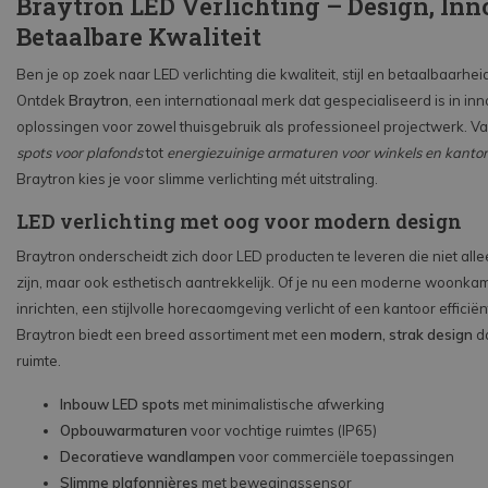
Braytron LED Verlichting – Design, Inn
Betaalbare Kwaliteit
Ben je op zoek naar LED verlichting die kwaliteit, stijl en betaalbaarhe
Ontdek
Braytron
, een internationaal merk dat gespecialiseerd is in in
oplossingen voor zowel thuisgebruik als professioneel projectwerk. V
spots voor plafonds
tot
energiezuinige armaturen voor winkels en kanto
Braytron kies je voor slimme verlichting mét uitstraling.
LED verlichting met oog voor modern design
Braytron onderscheidt zich door LED producten te leveren die niet alle
zijn, maar ook esthetisch aantrekkelijk. Of je nu een moderne woonkam
inrichten, een stijlvolle horecaomgeving verlicht of een kantoor efficiënt
Braytron biedt een breed assortiment met een
modern, strak design
da
ruimte.
Inbouw LED spots
met minimalistische afwerking
Opbouwarmaturen
voor vochtige ruimtes (IP65)
Decoratieve wandlampen
voor commerciële toepassingen
Slimme plafonnières
met bewegingssensor