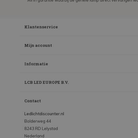
All in garantie waarbij de gehele lamp direct vervangen wo
Klantenservice
Mijn account
Informatie
LCB LED EUROPE B.V.
Contact
Ledlichtdiscounter.nl
Bolderweg 44
8243 RD Lelystad
Nederland