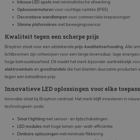
Inbouw LED spots
met minimalistische afwerking
Opbouwarmaturen
voor vochtige ruimtes (IP65)
Decoratieve wandlampen
voor commerciële toepassingen
Slimme plafonnières
met bewegingssensor
Kwaliteit tegen een scherpe prijs
Braytron staat voor een uitstekende
prijs-kwaliteitverhouding
. Alle a
lichtbronnen zijn ontworpen voor een lange levensduur, lage energie
hoge betrouwbaarheid. Dit maakt het merk bijzonder aantrekkelijk vo
elektrowinkels
en
groothandels
die hun klanten duurzame producten w
tegen een betaalbare prijs.
Innovatieve LED oplossingen voor elke toepas
Innovatie staat bij Braytron centraal. Het merk blijft investeren in nieu
technologieën zoals:
Smart lighting
met sensor- en tijdschakelingen
LED modules
met hoge lumen-per-watt-efficiëntie
Dimbare oplossingen
met minimale flikkering