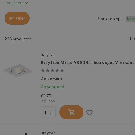
Lees meer
Filter
Sorteren op:
To
228 producten
Braytron
Braytron Mitto AS SQR Inbouwspot Vierkant
Deliverytime
Op voorraad
€2,75
Incl. btw
Braytron