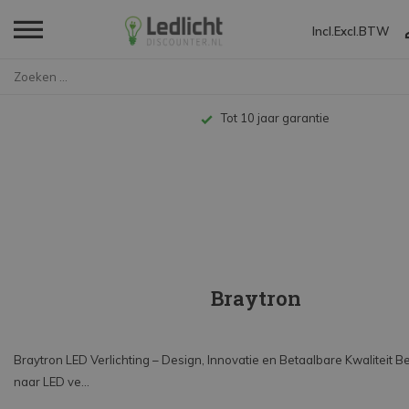
Incl.
Excl.
BTW
Home
Merken
Braytron
Tot 10 jaar garantie
Braytron
Braytron LED Verlichting – Design, Innovatie en Betaalbare Kwaliteit B
naar LED ve...