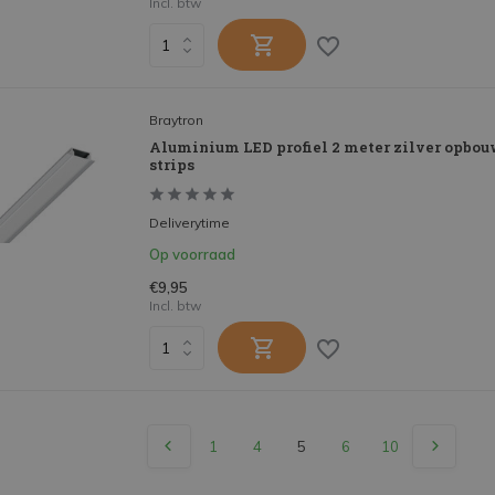
Incl. btw
Braytron
Aluminium LED profiel 2 meter zilver opbou
strips
Deliverytime
Op voorraad
€9,95
Incl. btw
1
4
5
6
10