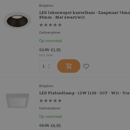
Braytron
LED Inbouwspot kantelbaar - Zaagmaat 74m
85mm - Mat zwart/wit
Deliverytime
Op voorraad
€2,95
€1,95
Incl. btw
Braytron
LED Plafondlamp - 12W 1120 - CCT - Wit - Vi
Deliverytime
Op voorraad
€9,95
€6,95