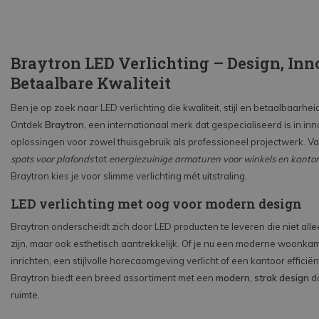
Braytron LED Verlichting – Design, Inn
Betaalbare Kwaliteit
Ben je op zoek naar LED verlichting die kwaliteit, stijl en betaalbaarhe
Ontdek
Braytron
, een internationaal merk dat gespecialiseerd is in in
oplossingen voor zowel thuisgebruik als professioneel projectwerk. V
spots voor plafonds
tot
energiezuinige armaturen voor winkels en kanto
Braytron kies je voor slimme verlichting mét uitstraling.
LED verlichting met oog voor modern design
Braytron onderscheidt zich door LED producten te leveren die niet alle
zijn, maar ook esthetisch aantrekkelijk. Of je nu een moderne woonkam
inrichten, een stijlvolle horecaomgeving verlicht of een kantoor efficiënt
Braytron biedt een breed assortiment met een
modern, strak design
da
ruimte.