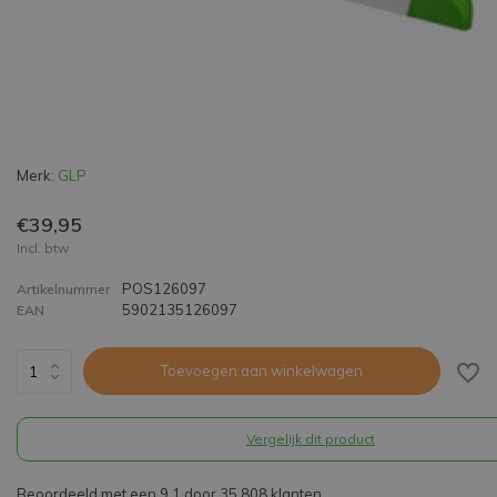
Merk:
GLP
€39,95
Incl. btw
POS126097
Artikelnummer
5902135126097
EAN
Toevoegen aan winkelwagen
Vergelijk dit product
Beoordeeld met een 9,1 door 35.808 klanten