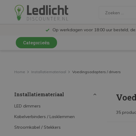
Op werkdagen voor 18:00 uur besteld, d
Categorieën
LED Lampen en Spots
LED Railspots
Home
Installatiemateriaal
Voedingsadapters / drivers
LED Panelen
Installatiemateriaal
Voed
LED TL
LED Plafondlampen en Wandlampen
LED dimmers
35 produc
Kabelverbinders / Lasklemmen
LED Schijnwerpers
Stroomkabel / Stekkers
LED High Bay lampen