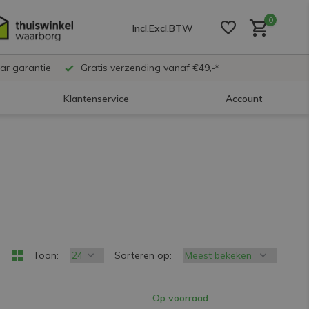
0
Incl.
Excl.
BTW
ar garantie
Gratis verzending vanaf €49,-*
Klantenservice
Account
Account aanmaken
Account aanmaken
Account aanmaken
Toon:
Sorteren op:
Op voorraad