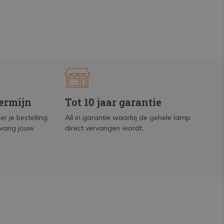
termijn
Tot 10 jaar garantie
r je bestelling
All in garantie waarbij de gehele lamp
tvang jouw
direct vervangen wordt.