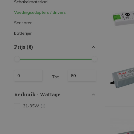
Schakelmateriaal
LED Strips
Voedingsadapters / drivers
Decoratieve verlichting
Sensoren
LED Buitenverlichting
batterijen
LED Noodverlichting
Prijs (€)
Installatiemateriaal
Mega Sale
Verduurzaming
Tot
LED TL verlichting
Verbruik - Wattage
31-35W
(1)