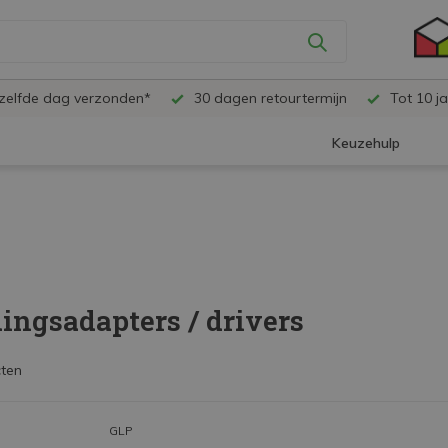
ezelfde dag verzonden*
30 dagen retourtermijn
Tot 10 ja
Keuzehulp
ingsadapters / drivers
ten
GLP