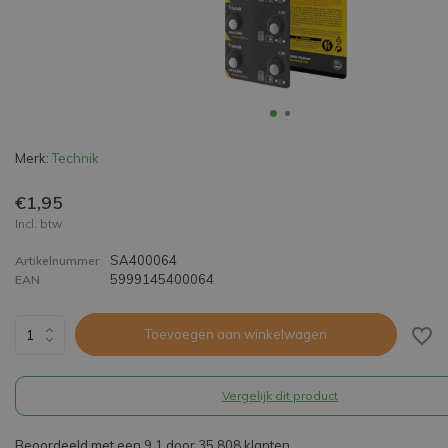
Merk:
Technik
€1,95
Incl. btw
SA400064
Artikelnummer
5999145400064
EAN
Toevoegen aan winkelwagen
Vergelijk dit product
Beoordeeld met een 9,1 door 35.808 klanten