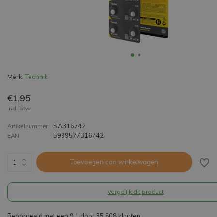
Merk:
Technik
€1,95
Incl. btw
SA316742
Artikelnummer
5999577316742
EAN
Toevoegen aan winkelwagen
Vergelijk dit product
Beoordeeld met een 9,1 door 35.808 klanten