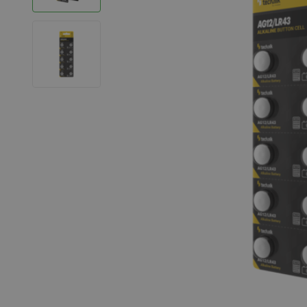
LED Strips
Decoratieve verlichting
LED Buitenverlichting
LED Noodverlichting
Installatiemateriaal
Mega Sale
Verduurzaming
LED TL verlichting