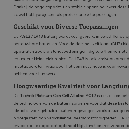
Dankzij de hoge capaciteit en stabiele spanning levert deze b
zowel hobbyprojecten als professionele toepassingen.
Geschikt voor Diverse Toepassingen
De
AG12 / LR43
batterij wordt veel gebruikt in verschillende 
betrouwbare batterijen. Voor de doe-het-zelf klant (DHZ) bie
apparaten zoals afstandsbedieningen, digitale thermometer
en andere kleine elektronica. De
LR43
is ook veelvoorkomend i
meetapparaten, waardoor het een must-have is voor hoveni
hebben voor hun werk.
Hoogwaardige Kwaliteit voor Langduri
De
Technik Platinum Coin Cell Alkaline AG12
is niet alleen b
de technologie van de batterij zorgen ervoor dat deze bes
ideaal is voor gebruik in buitenomgevingen, zoals in tuing
blootgesteld aan verschillende weersomstandigheden. De
1
ervoor dat je apparaat optimaal blijft functioneren zonder d