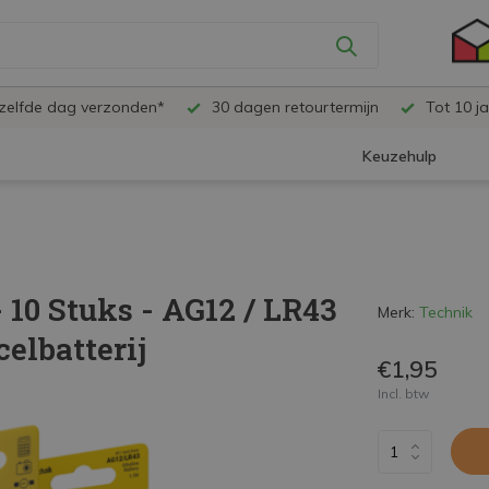
ezelfde dag verzonden*
30 dagen retourtermijn
Tot 10 ja
Keuzehulp
 10 Stuks - AG12 / LR43
Merk:
Technik
celbatterij
€1,95
Incl. btw