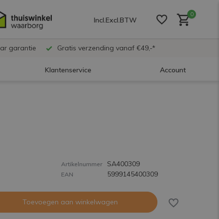
0
Incl.
Excl.
BTW
ar garantie
Gratis verzending vanaf €49,-*
Klantenservice
Account
Account aanmaken
Account aanmaken
SA400309
Account aanmaken
Artikelnummer
5999145400309
EAN
Toevoegen aan winkelwagen