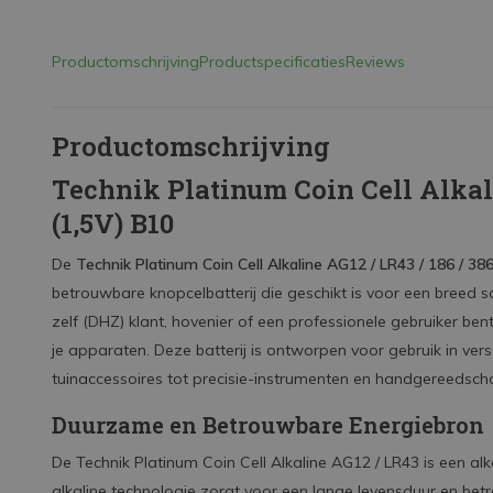
Productomschrijving
Productspecificaties
Reviews
Productomschrijving
Technik Platinum Coin Cell Alkali
(1,5V) B10
De
Technik Platinum Coin Cell Alkaline AG12 / LR43 / 186 / 38
betrouwbare knopcelbatterij die geschikt is voor een breed 
zelf (DHZ) klant, hovenier of een professionele gebruiker bent
je apparaten. Deze batterij is ontworpen voor gebruik in ver
tuinaccessoires tot precisie-instrumenten en handgereedsch
Duurzame en Betrouwbare Energiebron
De Technik Platinum Coin Cell Alkaline AG12 / LR43 is een alk
alkaline technologie zorgt voor een lange levensduur en betro