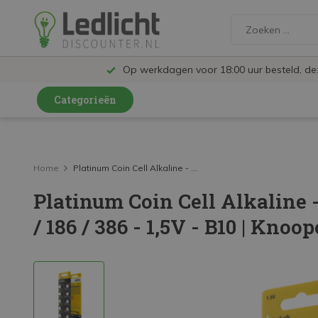
Op werkdagen voor 18:00 uur besteld, d
Categorieën
LED Lampen en Spots
LED Railspots
Home
Platinum Coin Cell Alkaline - ...
Platinum Coin Cell Alkaline -
LED Panelen
/ 186 / 386 - 1,5V - B10 | Knoop
LED TL
LED Plafondlampen en Wandlampen
LED Schijnwerpers
LED High Bay lampen