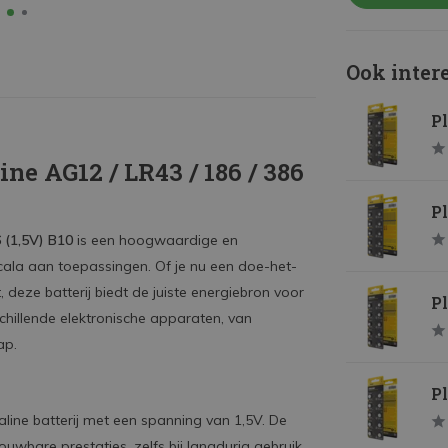
Ook inter
Pl
ne AG12 / LR43 / 186 / 386
Pl
6 (1,5V) B10
is een hoogwaardige en
scala aan toepassingen. Of je nu een doe-het-
, deze batterij biedt de juiste energiebron voor
Pl
schillende elektronische apparaten, van
ap.
Pl
aline batterij met een spanning van 1,5V. De
uwbare prestaties, zelfs bij langdurig gebruik.