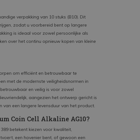
andige verpakking van 10 stuks (B10). Dit
rijgen, zodat u voorbereid bent op langere
akking is ideaal voor zowel persoonlijke als
ken over het continu opnieuw kopen van kleine
worpen om efficiënt en betrouwbaar te
worpen met de modernste veiligheidsnormen in
betrouwbaar en veilig is voor zowel
lieuvriendelijk, aangezien het ontwerp gericht is
n van een langere levensduur van het product.
um Coin Cell Alkaline AG10?
 389 betekent kiezen voor kwaliteit,
itvoert, een hovenier bent, of gewoon een