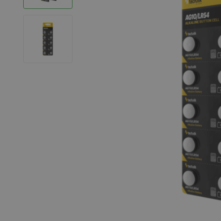
LED Strips
Decoratieve verlichting
LED Buitenverlichting
LED Noodverlichting
Installatiemateriaal
Mega Sale
Verduurzaming
LED TL verlichting