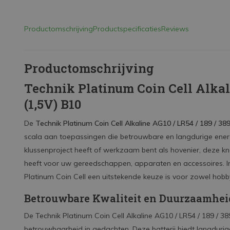
Productomschrijving
Productspecificaties
Reviews
Productomschrijving
Technik Platinum Coin Cell Alkali
(1,5V) B10
De
Technik Platinum Coin Cell Alkaline AG10 / LR54 / 189 / 38
scala aan toepassingen die betrouwbare en langdurige energ
klussenproject heeft of werkzaam bent als hovenier, deze kn
heeft voor uw gereedschappen, apparaten en accessoires. In
Platinum Coin Cell een uitstekende keuze is voor zowel hobby
Betrouwbare Kwaliteit en Duurzaamhei
De Technik Platinum Coin Cell Alkaline AG10 / LR54 / 189 /
betrouwbaarheid in gedachten. Deze batterij biedt langdurige 