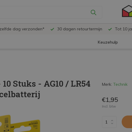
ezelfde dag verzonden*
30 dagen retourtermijn
Tot 10 ja
Keuzehulp
 10 Stuks - AG10 / LR54
Merk:
Technik
celbatterij
€1,95
Incl. btw