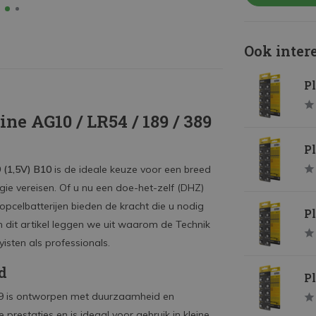
Ook inter
Pl
ne AG10 / LR54 / 189 / 389
Pl
9 (1,5V) B10
is de ideale keuze voor een breed
ie vereisen. Of u nu een doe-het-zelf (DHZ)
opcelbatterijen bieden de kracht die u nodig
Pl
 dit artikel leggen we uit waarom de Technik
isten als professionals.
d
Pl
 389 is ontworpen met duurzaamheid en
prestaties en is ideaal voor gebruik in kleine