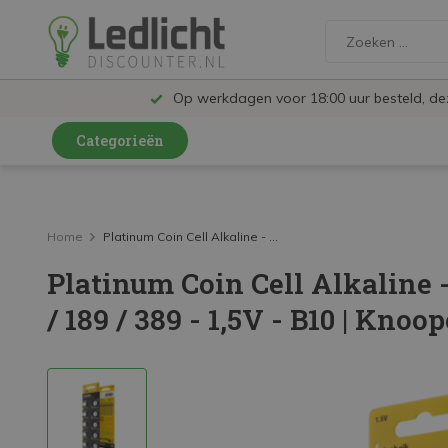
Op werkdagen voor 18:00 uur besteld, d
Categorieën
LED Lampen en Spots
LED Railspots
Home
Platinum Coin Cell Alkaline - ...
Platinum Coin Cell Alkaline -
LED Panelen
/ 189 / 389 - 1,5V - B10 | Knoop
LED TL
LED Plafondlampen en Wandlampen
LED Schijnwerpers
LED High Bay lampen