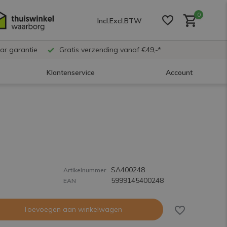
0
Incl.
Excl.
BTW
ar garantie
Gratis verzending vanaf €49,-*
Klantenservice
Account
Account aanmaken
Account aanmaken
SA400248
Account aanmaken
Artikelnummer
5999145400248
EAN
Toevoegen aan winkelwagen