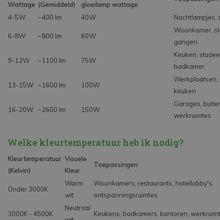
Wattage
(Gemiddeld)
gloeilamp wattage
4-5W
~400 lm
40W
Nachtlampjes, s
Woonkamer, sl
6-8W
~800 lm
60W
gangen
Keuken, studee
9-12W
~1100 lm
75W
badkamer
Werkplaatsen,
13-15W
~1600 lm
100W
keuken
Garages, buite
16-20W
~2600 lm
150W
werkruimtes
Welke kleurtemperatuur heb ik nodig?
Kleurtemperatuur
Visuele
Toepassingen
(Kelvin)
Kleur
Warm
Woonkamers, restaurants, hotellobby's,
Onder 3000K
wit
ontspanningsruimtes
Neutraal
3000K - 4500K
Keukens, badkamers, kantoren, werkruimt
wit