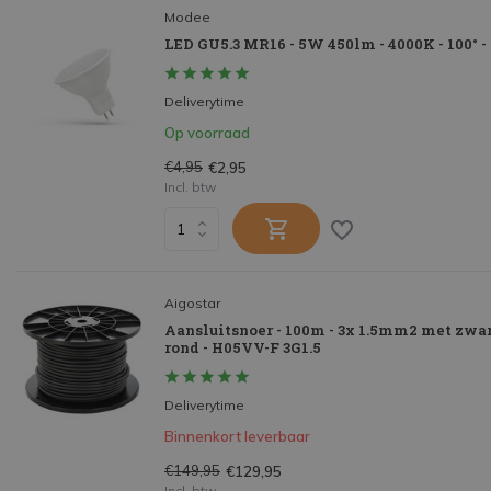
Modee
LED GU5.3 MR16 - 5W 450lm - 4000K - 100° -
Deliverytime
Op voorraad
€4,95
€2,95
Incl. btw
Aigostar
Aansluitsnoer - 100m - 3x 1.5mm2 met zwa
rond - H05VV-F 3G1.5
Deliverytime
Binnenkort leverbaar
€149,95
€129,95
Incl. btw