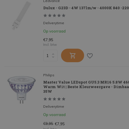
Ledvance
Dulux - G23D - 4W 137lm/w - 4000K 840 -220
Deliverytime
Op voorraad
€7,95
Incl. btw
Philips
Master Value LEDspot GU5.3 MR16 5.8W 460
Warm Wit | Beste Kleurweergave - Dimbaa
35W
Deliverytime
Op voorraad
€9,95
€7,95
Incl. btw