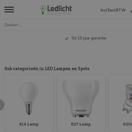
Incl.
Excl.
BTW
Home
LED Lampen en Spots
Gratis verzending vanaf €49,-*
Sub categorieën in LED Lampen en Spots
E14 Lamp
E27 Lamp
GU10