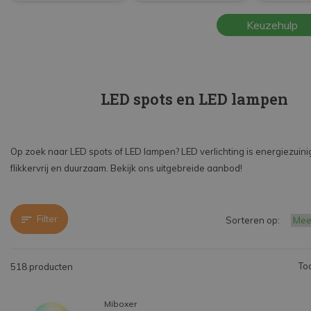
Beantwoord een paar vragen en vind de beste
Keuzehulp
lamp voor jou in LED spots en LED lampen.
LED spots en LED lampen
Op zoek naar LED spots of LED lampen? LED verlichting is energiezuini
flikkervrij en duurzaam. Bekijk ons uitgebreide aanbod!
Filter
Sorteren op:
To
518 producten
Miboxer