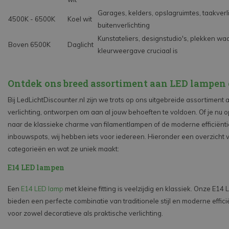
Garages, kelders, opslagruimtes, taakverli
4500K - 6500K
Koel wit
buitenverlichting
Kunstateliers, designstudio's, plekken wa
Boven 6500K
Daglicht
kleurweergave cruciaal is
Ontdek ons breed assortiment aan LED lampen 
Bij LedLichtDiscounter.nl zijn we trots op ons uitgebreide assortiment
verlichting, ontworpen om aan al jouw behoeften te voldoen. Of je nu 
naar de klassieke charme van filamentlampen of de moderne efficiënt
inbouwspots, wij hebben iets voor iedereen. Hieronder een overzicht
categorieën en wat ze uniek maakt:
E14 LED lampen
Een
E14 LED lamp
met kleine fitting is veelzijdig en klassiek. Onze E14
bieden een perfecte combinatie van traditionele stijl en moderne effici
voor zowel decoratieve als praktische verlichting.