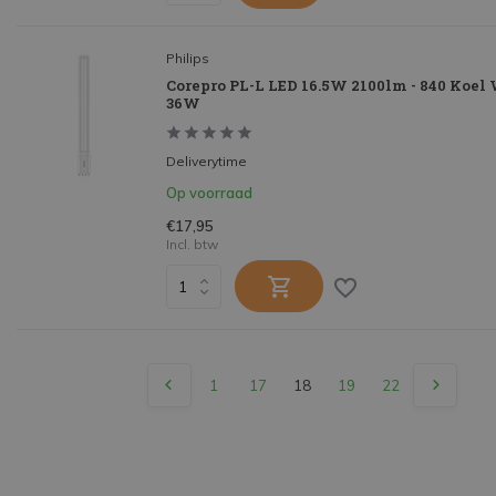
Philips
Corepro PL-L LED 16.5W 2100lm - 840 Koel 
36W
Deliverytime
Op voorraad
€17,95
Incl. btw
1
17
18
19
22