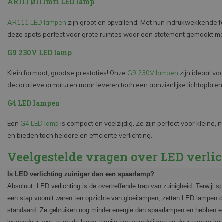
AR111 Ø111mm LED lamp
AR111 LED lampen
zijn groot en opvallend. Met hun indrukwekkende f
deze spots perfect voor grote ruimtes waar een statement gemaakt m
G9 230V LED lamp
Klein formaat, grootse prestaties! Onze
G9 230V lampen
zijn ideaal voo
decoratieve armaturen maar leveren toch een aanzienlijke lichtopbren
G4 LED lampen
Een
G4 LED lamp
is compact en veelzijdig. Ze zijn perfect voor kleine,
en bieden toch heldere en efficiënte verlichting.
Veelgestelde vragen over LED verli
Is LED verlichting zuiniger dan een spaarlamp?
Absoluut. LED verlichting is de overtreffende trap van zuinigheid. Terwijl 
een stap vooruit waren ten opzichte van gloeilampen, zetten LED lampen 
standaard. Ze gebruiken nog minder energie dan spaarlampen en hebben e
levensduur, wat ze op de lange termijn een voordeligere en duurzamere k