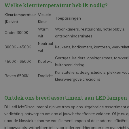
Welke kleurtemperatuur heb ik nodig?
Kleurtemperatuur
Visuele
Toepassingen
(Kelvin)
Kleur
Warm
Woonkamers, restaurants, hotellobby's,
Onder 3000K
wit
ontspanningsruimtes
Neutraal
3000K - 4500K
Keukens, badkamers, kantoren, werkruimt
wit
Garages, kelders, opslagruimtes, taakverli
4500K - 6500K
Koel wit
buitenverlichting
Kunstateliers, designstudio's, plekken wa
Boven 6500K
Daglicht
kleurweergave cruciaal is
Ontdek ons breed assortiment aan LED lampen 
Bij LedLichtDiscounter.nl zijn we trots op ons uitgebreide assortiment
verlichting, ontworpen om aan al jouw behoeften te voldoen. Of je nu 
naar de klassieke charme van filamentlampen of de moderne efficiënt
inbouwspots, wij hebben iets voor iedereen. Hieronder een overzicht