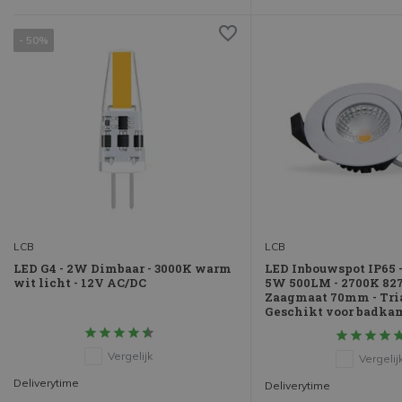
- 50%
LCB
LCB
LED G4 - 2W Dimbaar - 3000K warm
LED Inbouwspot IP65 
wit licht - 12V AC/DC
5W 500LM - 2700K 82
Zaagmaat 70mm - Tria
Geschikt voor badka
Vergelijk
Vergelij
Deliverytime
Deliverytime