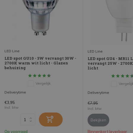
LED Line
LED Line
LED spot GU10 - 3W vervangt 30W -
LED spot GU4 - MR11 
2700K warm wit licht - Glazen
vervangt 25W - 2700
behuizing
licht
Vergelijk
Vergelij
Deliverytime
Deliverytime
€3,95
€7,95
Incl. btw
Incl. btw
Bekijken
Op voorraad
Binnenkort leverbaar