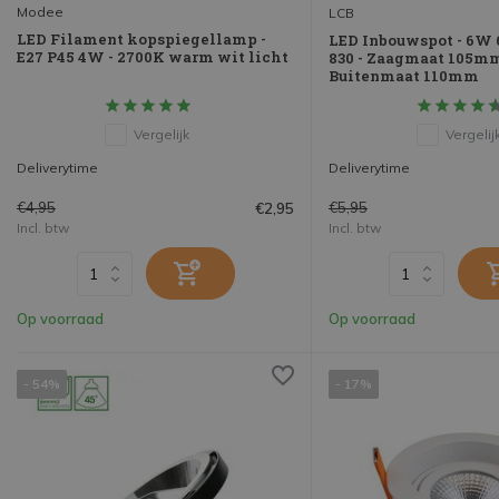
Modee
LCB
LED Filament kopspiegellamp -
LED Inbouwspot - 6W 
E27 P45 4W - 2700K warm wit licht
830 - Zaagmaat 105mm
Buitenmaat 110mm
Vergelijk
Vergelij
Deliverytime
Deliverytime
€4,95
€5,95
€2,95
Incl. btw
Incl. btw
Op voorraad
Op voorraad
- 54%
- 17%