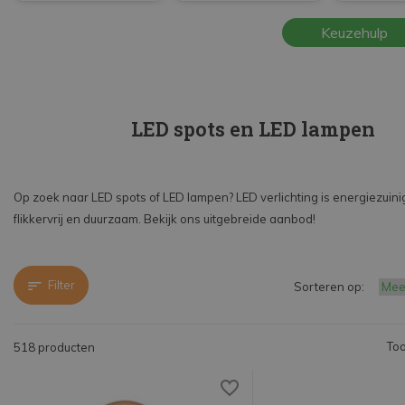
Beantwoord een paar vragen en vind de beste
Keuzehulp
lamp voor jou in LED spots en LED lampen.
LED spots en LED lampen
Op zoek naar LED spots of LED lampen? LED verlichting is energiezuini
flikkervrij en duurzaam. Bekijk ons uitgebreide aanbod!
Filter
Sorteren op:
Too
518 producten