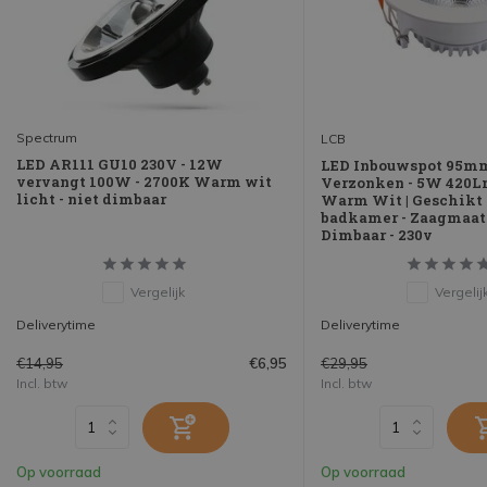
Spectrum
LCB
LED AR111 GU10 230V - 12W
LED Inbouwspot 95mm
vervangt 100W - 2700K Warm wit
Verzonken - 5W 420Lm
licht - niet dimbaar
Warm Wit | Geschikt 
badkamer - Zaagmaat
Dimbaar - 230v
Vergelijk
Vergelij
Deliverytime
Deliverytime
€14,95
€29,95
€6,95
Incl. btw
Incl. btw
Op voorraad
Op voorraad