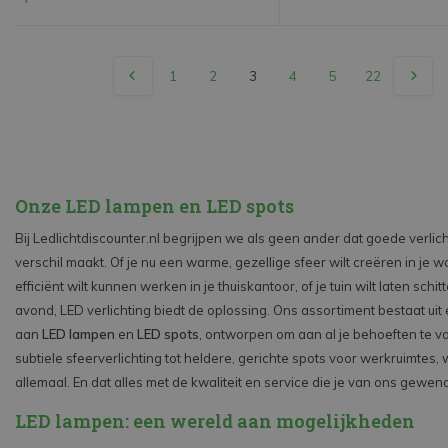
1
2
3
4
5
22
Onze LED lampen en LED spots
Bij Ledlichtdiscounter.nl begrijpen we als geen ander dat goede verlich
verschil maakt. Of je nu een warme, gezellige sfeer wilt creëren in je
efficiënt wilt kunnen werken in je thuiskantoor, of je tuin wilt laten schit
avond, LED verlichting biedt de oplossing. Ons assortiment bestaat uit
aan
LED lampen
en
LED spots
, ontworpen om aan al je behoeften te v
subtiele sfeerverlichting tot heldere, gerichte spots voor werkruimtes
allemaal. En dat alles met de kwaliteit en service die je van ons gewen
LED lampen: een wereld aan mogelijkheden