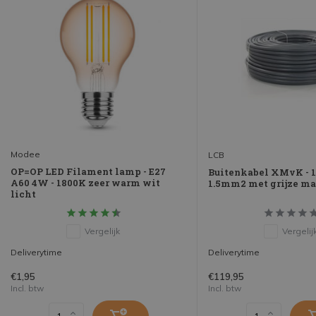
Modee
LCB
OP=OP LED Filament lamp - E27
Buitenkabel XMvK - 
A60 4W - 1800K zeer warm wit
1.5mm2 met grijze ma
licht
Vergelijk
Vergelij
Deliverytime
Deliverytime
€1,95
€119,95
Incl. btw
Incl. btw