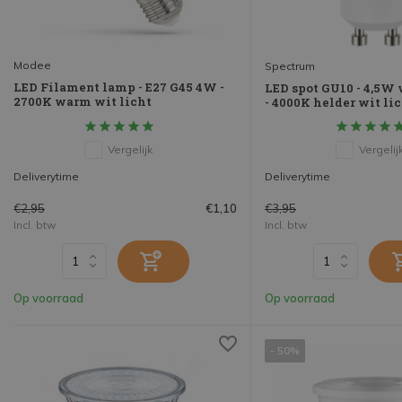
Modee
Spectrum
LED Filament lamp - E27 G45 4W -
LED spot GU10 - 4,5W
2700K warm wit licht
- 4000K helder wit li
Vergelijk
Vergelij
Deliverytime
Deliverytime
€2,95
€3,95
€1,10
Incl. btw
Incl. btw
Op voorraad
Op voorraad
- 50%