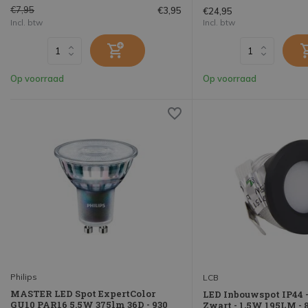
€7,95
€3,95
€24,95
Incl. btw
Incl. btw
Op voorraad
Op voorraad
Philips
LCB
MASTER LED Spot ExpertColor
LED Inbouwspot IP44 
GU10 PAR16 5.5W 375lm 36D - 930
Zwart - 1,5W 195LM -