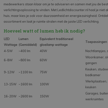
medewerkers staan klaar om je te adviseren en samen met jou de bes
verlichtingsoplossing te vinden. Met Ledlichtdiscounter.nl haal je niet al
huis, maar kies je ook voor duurzaamheid en energiezuinigheid. Ontde
assortiment en laat je ruimte stralen met de juiste LED verlichting.
Hoeveel watt of lumen heb ik nodig?
LED
Lumen
Equivalent traditioneel
Toepassingen
Wattage
(Gemiddeld)
gloeilamp wattage
4-5W
~400 lm
40W
Nachtlampjes, s
Woonkamer, sl
6-8W
~800 lm
60W
gangen
Keuken, studee
9-12W
~1100 lm
75W
badkamer
Werkplaatsen,
13-15W
~1600 lm
100W
keuken
Garages, buite
16-20W
~2600 lm
150W
werkruimtes