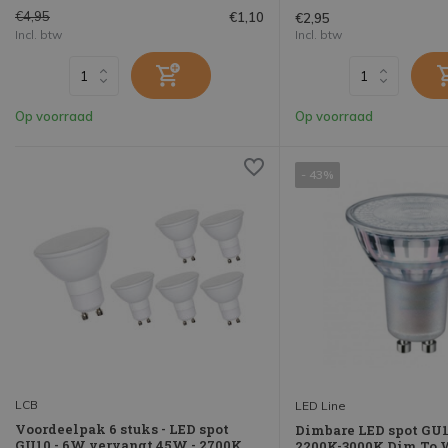
€4,95
€1,10
€2,95
Incl. btw
Incl. btw
Op voorraad
Op voorraad
- 43%
LCB
LED Line
Voordeelpak 6 stuks - LED spot
Dimbare LED spot GU
GU10 - 6W vervangt 45W - 2700K
2200K-3000K Dim To 