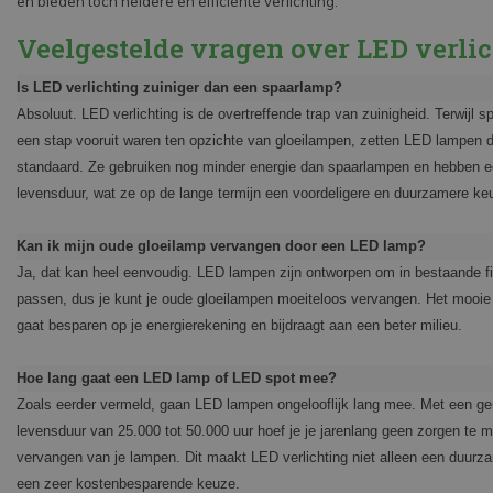
en bieden toch heldere en efficiënte verlichting.
Veelgestelde vragen over LED verli
Is LED verlichting zuiniger dan een spaarlamp?
Absoluut. LED verlichting is de overtreffende trap van zuinigheid. Terwijl 
een stap vooruit waren ten opzichte van gloeilampen, zetten LED lampen 
standaard. Ze gebruiken nog minder energie dan spaarlampen en hebben e
levensduur, wat ze op de lange termijn een voordeligere en duurzamere k
Kan ik mijn oude gloeilamp vervangen door een LED lamp?
Ja, dat kan heel eenvoudig. LED lampen zijn ontworpen om in bestaande fi
passen, dus je kunt je oude gloeilampen moeiteloos vervangen. Het mooie i
gaat besparen op je energierekening en bijdraagt aan een beter milieu.
Hoe lang gaat een LED lamp of LED spot mee?
Zoals eerder vermeld, gaan LED lampen ongelooflijk lang mee. Met een g
levensduur van 25.000 tot 50.000 uur hoef je je jarenlang geen zorgen te 
vervangen van je lampen. Dit maakt LED verlichting niet alleen een duur
een zeer kostenbesparende keuze.