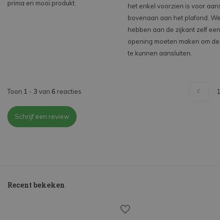
prima en mooi produkt.
het enkel voorzien is voor aans
bovenaan aan het plafond. W
hebben aan de zijkant zelf ee
opening moeten maken om de
te kunnen aansluiten.
Toon
1
-
3
van
6
reacties
Schrijf een review
Recent bekeken