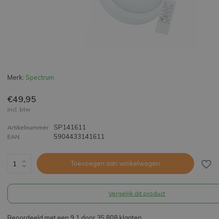
Merk:
Spectrum
€49,95
Incl. btw
SP141611
Artikelnummer
5904433141611
EAN
Toevoegen aan winkelwagen
Vergelijk dit product
Beoordeeld met een 9,1 door 35.808 klanten