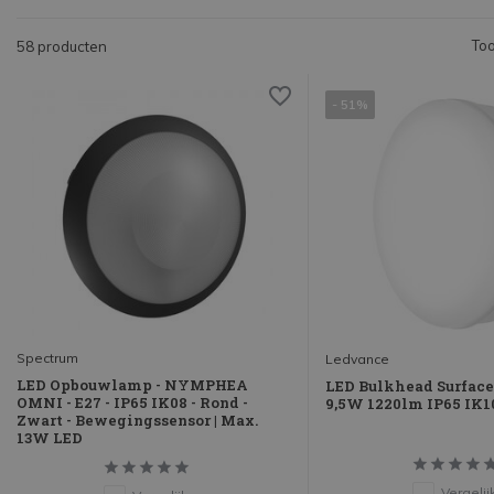
Too
58 producten
- 51%
Spectrum
Ledvance
LED Opbouwlamp - NYMPHEA
LED Bulkhead Surface
OMNI - E27 - IP65 IK08 - Rond -
9,5W 1220lm IP65 IK1
Zwart - Bewegingssensor | Max.
13W LED
Vergelij