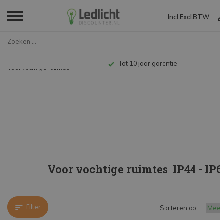
Incl.
Excl.
BTW
Home
LED Plafondlampen en Wandlampe...
LED Plafondlampen
Tot 10 jaar garantie
Voor vochtige ruimtes
Voor vochtige ruimtes  IP44 - IP
Filter
Sorteren op: