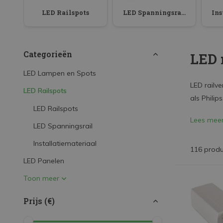
LED Strips
LED Railspots
LED Spanningsrail
Decoratieve verlichting
LED Buitenverlichting
Categorieën
LED 
LED Noodverlichting
LED Lampen en Spots
Installatiemateriaal
LED railve
LED Railspots
Mega Sale
als Philip
LED Railspots
Verduurzaming
Lees mee
LED Spanningsrail
LED TL verlichting
Installatiemateriaal
116 prod
LED Panelen
Toon meer
Prijs (€)