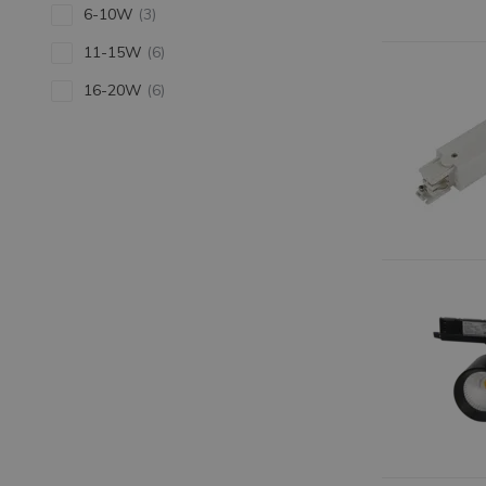
6-10W
(3)
11-15W
(6)
16-20W
(6)
21-25W
(5)
26-30W
(5)
36-40W
(1)