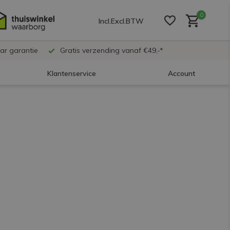
0
Incl.
Excl.
BTW
ar garantie
Gratis verzending vanaf €49,-*
Klantenservice
Account
Account aanmaken
Account aanmaken
Account aanmaken