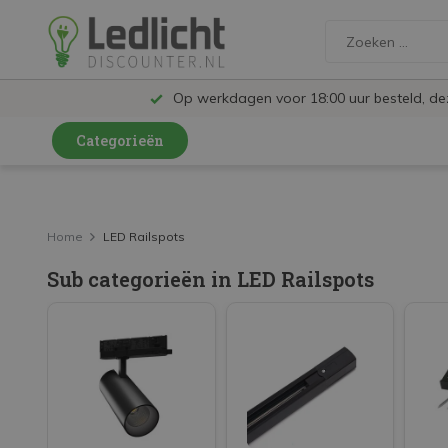
Op werkdagen voor 18:00 uur besteld, d
Categorieën
LED Lampen en Spots
LED Railspots
Home
LED Railspots
LED Panelen
Sub categorieën in LED Railspots
LED TL
LED Plafondlampen en Wandlampen
LED Schijnwerpers
LED High Bay lampen