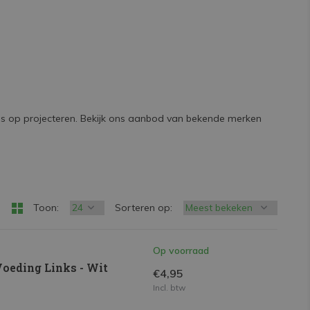
rgens op projecteren. Bekijk ons aanbod van bekende merken
Toon:
Sorteren op:
Op voorraad
Voeding Links - Wit
€4,95
Incl. btw