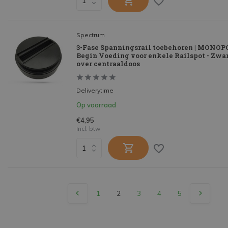
Spectrum
3-Fase Spanningsrail toebehoren | MONO
Begin Voeding voor enkele Railspot - Zwar
over centraaldoos
Deliverytime
Op voorraad
€4,95
Incl. btw
1
2
3
4
5