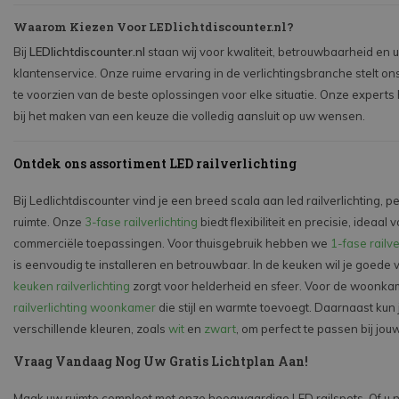
Waarom Kiezen Voor LEDlichtdiscounter.nl?
Bij
LEDlichtdiscounter.nl
staan wij voor kwaliteit, betrouwbaarheid en 
klantenservice. Onze ruime ervaring in de verlichtingsbranche stelt ons
te voorzien van de beste oplossingen voor elke situatie. Onze experts
bij het maken van een keuze die volledig aansluit op uw wensen.
Ontdek ons assortiment LED railverlichting
Bij Ledlichtdiscounter vind je een breed scala aan led railverlichting, p
ruimte. Onze
3-fase railverlichting
biedt flexibiliteit en precisie, ideaal 
commerciële toepassingen. Voor thuisgebruik hebben we
1-fase railve
is eenvoudig te installeren en betrouwbaar. In de keuken wil je goede v
keuken railverlichting
zorgt voor helderheid en sfeer. Voor de woonk
railverlichting woonkamer
die stijl en warmte toevoegt. Daarnaast kun j
verschillende kleuren, zoals
wit
en
zwart
, om perfect te passen bij jouw
Vraag Vandaag Nog Uw Gratis Lichtplan Aan!
Maak uw ruimte compleet met onze hoogwaardige LED railspots. Of u 