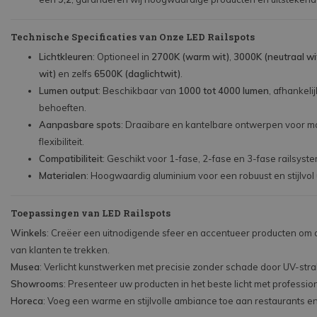
Technische Specificaties van Onze LED Railspots
Lichtkleuren
: Optioneel in
2700K (warm wit)
,
3000K (neutraal wi
wit)
en zelfs
6500K (daglichtwit)
.
Lumen output
: Beschikbaar van
1000 tot 4000 lumen
, afhankeli
behoeften.
Aanpasbare spots
: Draaibare en kantelbare ontwerpen voor m
flexibiliteit.
Compatibiliteit
: Geschikt voor 1-fase, 2-fase en 3-fase railsyst
Materialen
: Hoogwaardig aluminium voor een robuust en stijlvol ui
Toepassingen van LED Railspots
Winkels
: Creëer een uitnodigende sfeer en accentueer producten om
van klanten te trekken.
Musea
: Verlicht kunstwerken met precisie zonder schade door UV-stral
Showrooms
: Presenteer uw producten in het beste licht met profession
Horeca
: Voeg een warme en stijlvolle ambiance toe aan restaurants en