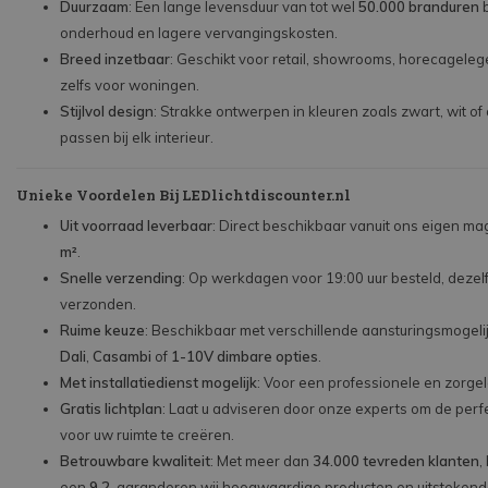
Duurzaam
: Een lange levensduur van tot wel
50.000 branduren
b
onderhoud en lagere vervangingskosten.
Breed inzetbaar
: Geschikt voor retail, showrooms, horecagel
zelfs voor woningen.
Stijlvol design
: Strakke ontwerpen in kleuren zoals zwart, wit of
passen bij elk interieur.
Unieke Voordelen Bij LEDlichtdiscounter.nl
Uit voorraad leverbaar
: Direct beschikbaar vanuit ons eigen ma
m²
.
Snelle verzending
: Op werkdagen voor 19:00 uur besteld, dezel
verzonden.
Ruime keuze
: Beschikbaar met verschillende aansturingsmogel
Dali
,
Casambi
of
1-10V dimbare opties
.
Met installatiedienst mogelijk
: Voor een professionele en zorgelo
Gratis lichtplan
: Laat u adviseren door onze experts om de perfe
voor uw ruimte te creëren.
Betrouwbare kwaliteit
: Met meer dan
34.000 tevreden klanten
,
een
9,2
, garanderen wij hoogwaardige producten en uitstekend