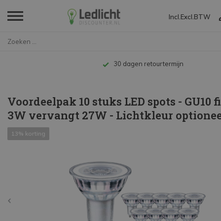
Incl.
Excl.
BTW
Home
Voordeelpak 10 stuks LED spots...
Tot 10 jaar garantie
Voordeelpak 10 stuks LED spots - GU10 fi
3W vervangt 27W - Lichtkleur optionee
13% korting