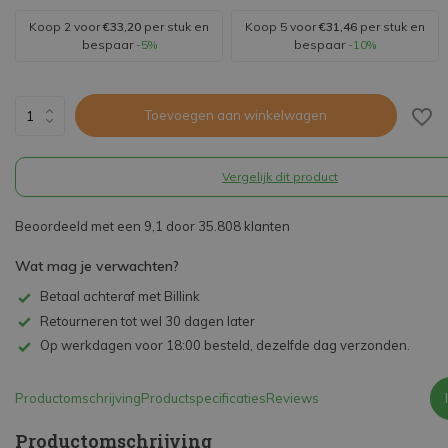
Koop 2 voor
€33,20
per stuk en
Koop 5 voor
€31,46
per stuk en
bespaar
-5%
bespaar
-10%
Toevoegen aan winkelwagen
Vergelijk dit product
Beoordeeld met een 9,1 door 35.808 klanten
Wat mag je verwachten?
Betaal achteraf met Billink
Retourneren tot wel 30 dagen later
Op werkdagen voor 18:00 besteld, dezelfde dag verzonden.
Productomschrijving
Productspecificaties
Reviews
Productomschrijving