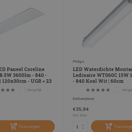
Philips
ED Paneel Coreline
LED Waterdichte Monta
8.5W 3600lm - 840 -
Ledinaire WT060C 15W 
| 120x30cm - UGR < 23
- 840 Koel Wit | 60cm
Vergelijk
Vergel
Deliverytime
€35,94
Incl. btw
Toevoegen
Toevoeg