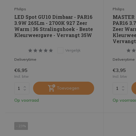
Philips
Philips
LED Spot GU10 Dimbaar - PAR16
MASTER V
3.9W 265Lm - 2700K 927 Zeer
PAR16 3.
Warm | 36 Stralingshoek - Beste
Zeer Warm
Kleurweergave - Vervangt 35W
Kleurwee
Vervang
Vergelijk
Deliverytime
Deliverytime
€6,95
€3,95
Incl. btw
Incl. btw
Toevoegen
Op voorraad
Op voorraa
- 23%