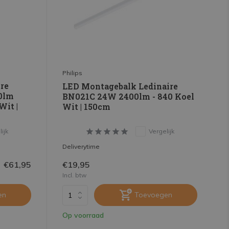
Philips
re
LED Montagebalk Ledinaire
0lm
BN021C 24W 2400lm - 840 Koel
Wit |
Wit | 150cm
ijk
Vergelijk
Deliverytime
€61,95
€19,95
Incl. btw
en
Toevoegen
Op voorraad