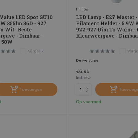
Philips
alue LED Spot GU10
LED Lamp - E27 Master -
7W 355lm 36D - 927
Filament Helder - 5.9W 
 Wit | Beste
922-927 Dim To Warm - 
rgave - Dimbaar -
Kleurweergave - Dimbaa
t 50W
Vergelijk
Vergel
Deliverytime
€6,95
Incl. btw
Toevoegen
Toevoeg
d
Op voorraad