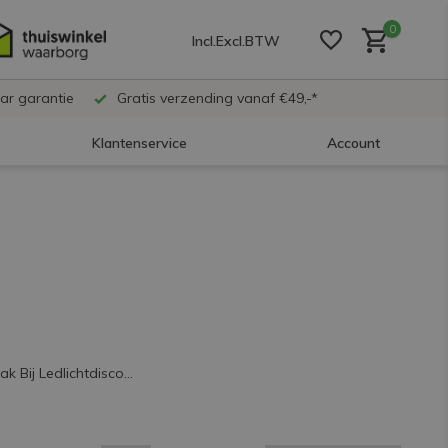
0
Incl.
Excl.
BTW
ar garantie
Gratis verzending vanaf €49,-*
Klantenservice
Account
Account aanmaken
Account aanmaken
Account aanmaken
k Bij Ledlichtdisco...