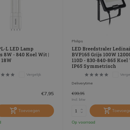
Philips
PL-L LED Lamp
LED Breedstraler Ledinai
 8W - 840 Koel Wit |
BVP165 Grijs 100W 1200
t 18W
110D - 830-840-865 Koel 
IP65 Symmetrisch
Vergelijk
Vergel
Deliverytime
€7,95
€99,95
Incl. btw
Toevoegen
Toevoeg
d
Op voorraad