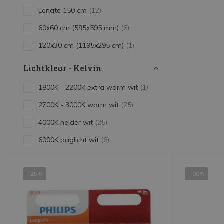
Lengte 150 cm
(12)
60x60 cm (595x595 mm)
(6)
120x30 cm (1195x295 cm)
(1)
Lichtkleur - Kelvin
1800K - 2200K extra warm wit
(1)
2700K - 3000K warm wit
(25)
4000K helder wit
(25)
6000K daglicht wit
(6)
2700K - 3000K 830
(18)
- 25%
- 60%
4000K - 4500K 840
(3)
Toon meer
Verbruik - Wattage