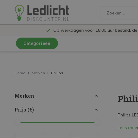
Op werkdagen voor 18:00 uur besteld, d
Categorieën
LED Lampen en Spots
LED Railspots
Home
Merken
Philips
LED Panelen
Merken
Phil
LED TL
LED Plafondlampen en Wandlampen
Prijs (€)
Philips LE
LED Schijnwerpers
Lees mee
LED High Bay lampen