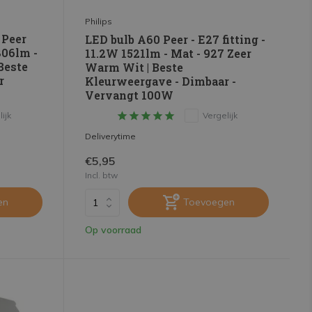
Philips
 Peer
LED bulb A60 Peer - E27 fitting -
806lm -
11.2W 1521lm - Mat - 927 Zeer
Beste
Warm Wit | Beste
r
Kleurweergave - Dimbaar -
Vervangt 100W
ijk
Vergelijk
Deliverytime
€5,95
Incl. btw
en
Toevoegen
Op voorraad