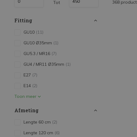
368 produc
Tot
LED Strips
Decoratieve verlichting
Fitting
LED Buitenverlichting
GU10
(11)
LED Noodverlichting
GU10 Ø35mm
(1)
Installatiemateriaal
GU5.3 / MR16
(7)
Mega Sale
GU4 / MR11 Ø35mm
(1)
Verduurzaming
E27
(7)
LED TL verlichting
E14
(2)
Toon meer
Afmeting
Lengte 60 cm
(2)
Lengte 120 cm
(6)