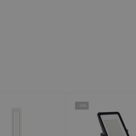
- 38%