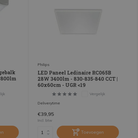
Philips
gebalk
LED Paneel Ledinaire RC065B
1800lm
28W 3400lm - 830-835-840 CCT |
60x60cm - UGR <19
ijk
Vergelijk
Deliverytime
€39,95
Incl. btw
en
Toevoegen