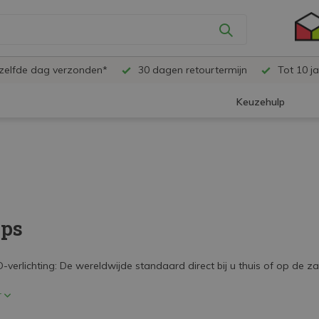
ezelfde dag verzonden*
30 dagen retourtermijn
Tot 10 ja
Keuzehulp
ips
D-verlichting: De wereldwijde standaard direct bij u thuis of op de zaa
r