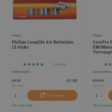
2-5W
(24)
6-10W
(14)
11-15W
(5)
16-20W
(8)
Philips
Philips
21-25W
(7)
Philips Longlife AA Batterijen
CorePro 
12 stuks
EM/Mains
26-30W
(7)
Vervang
Toon meer
Vergelijk
Deliverytime
Deliverytime
€2,95
€3,95
€19,95
Incl. btw
Incl. btw
Toevoegen
Op voorraad
Op voorraa