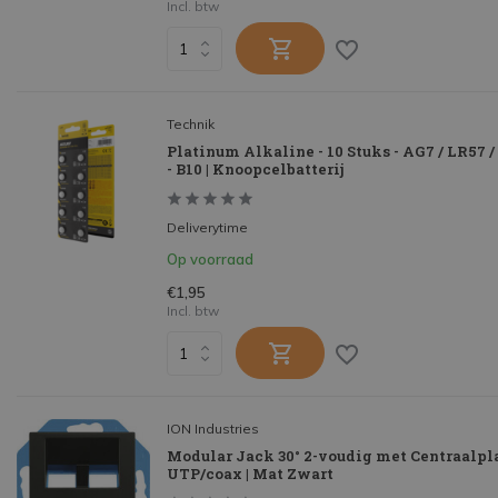
Incl. btw
Technik
Platinum Alkaline - 10 Stuks - AG7 / LR57 / 1
- B10 | Knoopcelbatterij
Deliverytime
Op voorraad
€1,95
Incl. btw
ION Industries
Modular Jack 30° 2-voudig met Centraalpl
UTP/coax | Mat Zwart