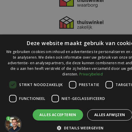
Deze website maakt gebruik van cooki
We gebruiken cookies om inhoud en advertenties te personaliseren en
te analyseren. We delen ook informatie over uw gebruik van onze s
advertentie- en analysepartners, die deze kunnen combineren met and
die u aan hen heeft verstrekt of die zij hebben verzameld door uw ge
© 2026 Ledlichtdiscounter.nl
diensten.
Privacybeleid
STRIKT NOODZAKELIJK
PRESTATIE
TARGET
Wij scoren een
9,1
op
9,1
Webwinkelkeur
FUNCTIONEEL
NIET-GECLASSIFICEERD
ALLES ACCEPTEREN
ALLES AFWIJZEN
1
DETAILS WEERGEVEN