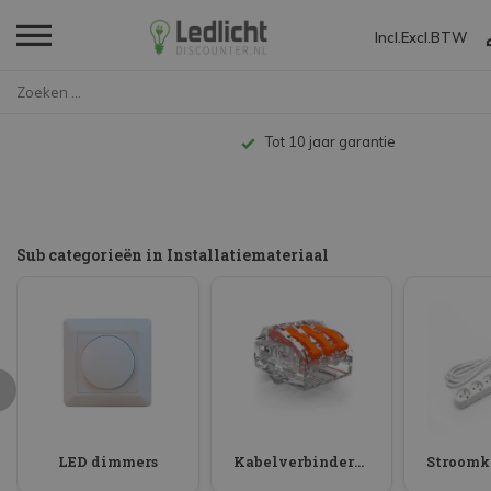
Incl.
Excl.
BTW
Home
Installatiemateriaal
Tot 10 jaar garantie
Sub categorieën in Installatiemateriaal
LED dimmers
Kabelverbinders / Lasklemmen