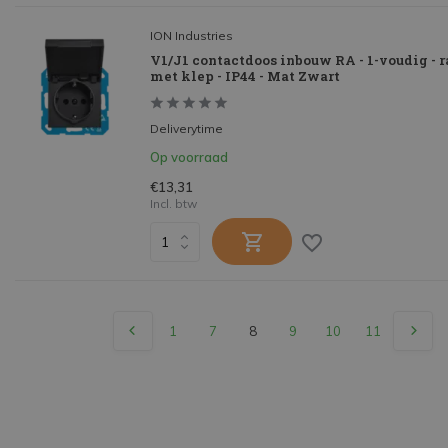
ION Industries
V1/J1 contactdoos inbouw RA - 1-voudig - r
met klep - IP44 - Mat Zwart
Deliverytime
Op voorraad
€13,31
Incl. btw
1
7
8
9
10
11