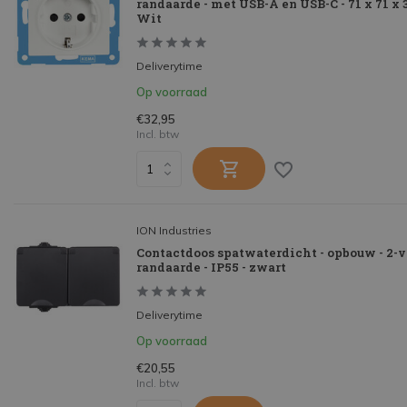
randaarde - met USB-A en USB-C - 71 x 71 x
Wit
Deliverytime
Op voorraad
€32,95
Incl. btw
ION Industries
Contactdoos spatwaterdicht - opbouw - 2-v
randaarde - IP55 - zwart
Deliverytime
Op voorraad
€20,55
Incl. btw