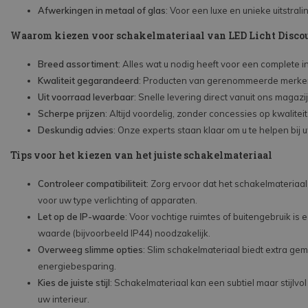
Afwerkingen in metaal of glas
: Voor een luxe en unieke uitstrali
Waarom kiezen voor schakelmateriaal van LED Licht Disco
Breed assortiment
: Alles wat u nodig heeft voor een complete in
Kwaliteit gegarandeerd
: Producten van gerenommeerde merke
Uit voorraad leverbaar
: Snelle levering direct vanuit ons magazij
Scherpe prijzen
: Altijd voordelig, zonder concessies op kwaliteit
Deskundig advies
: Onze experts staan klaar om u te helpen bij 
Tips voor het kiezen van het juiste schakelmateriaal
Controleer compatibiliteit
: Zorg ervoor dat het schakelmateriaal
voor uw type verlichting of apparaten.
Let op de IP-waarde
: Voor vochtige ruimtes of buitengebruik is 
waarde (bijvoorbeeld IP44) noodzakelijk.
Overweeg slimme opties
: Slim schakelmateriaal biedt extra ge
energiebesparing.
Kies de juiste stijl
: Schakelmateriaal kan een subtiel maar stijlvol 
uw interieur.