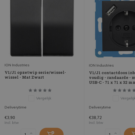
ION Industries
ION Industries
V1/J1 opzetwip serie/wissel-
V1/J1 contactdoos inb
wissel - Mat Zwart
voudig - randaarde - 
USB-C - 71 x 71 x 32 m
Vergelijk
Vergelij
Deliverytime
Deliverytime
€3,90
€38,72
Incl. btw
Incl. btw