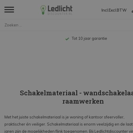
Incl.
Excl.
BTW
Home
Installatiemateriaal
Schakelmateriaal
Tot 10 jaar garantie
Schakelmateriaal - wandschakelaar
raamwerken
Met het juiste schakelmateriaal is je woning of kantoor sfeervoller,
praktischer én veiliger. Schakelmateriaal is enorm veelzijdig en de laat
jaren zijn de mogelijkheden flink toegenomen. Bij Ledlichtdiscounter vi