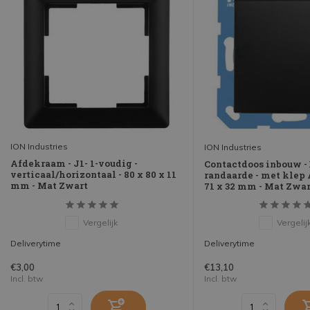
ION Industries
ION Industries
Afdekraam - J1- 1-voudig -
Contactdoos inbouw - E
verticaal/horizontaal - 80 x 80 x 11
randaarde - met klep A
mm - Mat Zwart
71 x 32 mm - Mat Zwar
Vergelijk
Vergelij
Deliverytime
Deliverytime
€3,00
€13,10
Incl. btw
Incl. btw