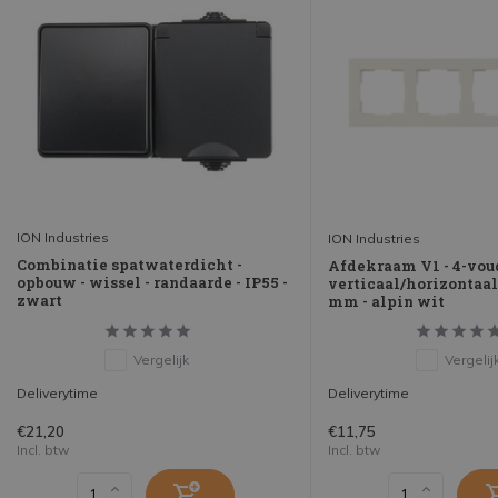
ION Industries
ION Industries
Combinatie spatwaterdicht -
Afdekraam V1 - 4-voud
opbouw - wissel - randaarde - IP55 -
verticaal/horizontaal 
zwart
mm - alpin wit
Vergelijk
Vergelij
Deliverytime
Deliverytime
€21,20
€11,75
Incl. btw
Incl. btw