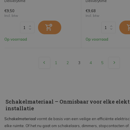
Deliverytime
Deliverytime
€9,50
€9,68
Incl. btw
Incl. btw
Op voorraad
Op voorraad
1
2
3
4
5
Schakelmateriaal – Onmisbaar voor elke elekt
installatie
Schakelmateriaal
vormt de basis van een veilige en efficiënte elektrisch
elke ruimte. Of het nu gaat om schakelaars, dimmers, stopcontacten o