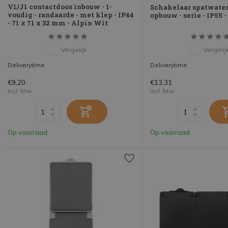
V1/J1 contactdoos inbouw - 1-
Schakelaar spatwater
voudig - randaarde - met klep - IP44
opbouw - serie - IP55 - 
- 71 x 71 x 32 mm - Alpin Wit
Vergelijk
Vergelij
Deliverytime
Deliverytime
€9,20
€13,31
Incl. btw
Incl. btw
Op voorraad
Op voorraad