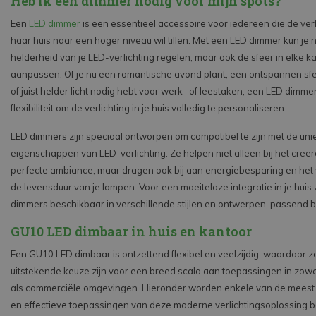
Heb ik een dimmer nodig voor mijn spots?
Een
LED dimmer
is een essentieel accessoire voor iedereen die de verlic
haar huis naar een hoger niveau wil tillen. Met een LED dimmer kun je n
helderheid van je LED-verlichting regelen, maar ook de sfeer in elke 
aanpassen. Of je nu een romantische avond plant, een ontspannen sfee
of juist helder licht nodig hebt voor werk- of leestaken, een LED dimmer
flexibiliteit om de verlichting in je huis volledig te personaliseren.
LED dimmers zijn speciaal ontworpen om compatibel te zijn met de uni
eigenschappen van LED-verlichting. Ze helpen niet alleen bij het creë
perfecte ambiance, maar dragen ook bij aan energiebesparing en het
de levensduur van je lampen. Voor een moeiteloze integratie in je huis 
dimmers beschikbaar in verschillende stijlen en ontwerpen, passend bij 
GU10 LED dimbaar in huis en kantoor
Een GU10 LED dimbaar is ontzettend flexibel en veelzijdig, waardoor z
uitstekende keuze zijn voor een breed scala aan toepassingen in zowe
als commerciële omgevingen. Hieronder worden enkele van de mees
en effectieve toepassingen van deze moderne verlichtingsoplossing 