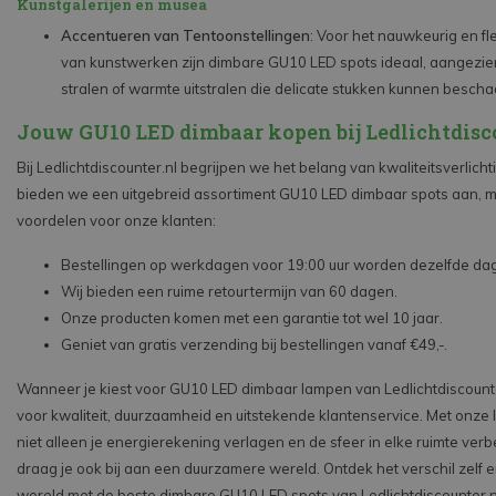
Kunstgalerijen en musea
Accentueren van Tentoonstellingen
: Voor het nauwkeurig en fle
van kunstwerken zijn dimbare GU10 LED spots ideaal, aangezie
stralen of warmte uitstralen die delicate stukken kunnen bescha
Jouw GU10 LED dimbaar kopen bij Ledlichtdisc
Bij Ledlichtdiscounter.nl begrijpen we het belang van kwaliteitsverlich
bieden we een uitgebreid assortiment GU10 LED dimbaar spots aan, 
voordelen voor onze klanten:
Bestellingen op werkdagen voor 19:00 uur worden dezelfde da
Wij bieden een ruime retourtermijn van 60 dagen.
Onze producten komen met een garantie tot wel 10 jaar.
Geniet van gratis verzending bij bestellingen vanaf €49,-.
Wanneer je kiest voor GU10 LED dimbaar lampen van Ledlichtdiscounter
voor kwaliteit, duurzaamheid en uitstekende klantenservice. Met onze
niet alleen je energierekening verlagen en de sfeer in elke ruimte ver
draag je ook bij aan een duurzamere wereld. Ontdek het verschil zelf en
wereld met de beste dimbare GU10 LED spots van Ledlichtdiscounter.n