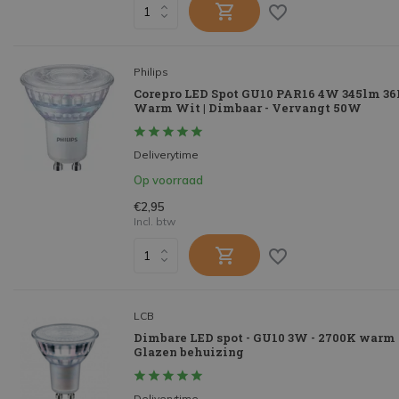
Philips
Corepro LED Spot GU10 PAR16 4W 345lm 36D
Warm Wit | Dimbaar - Vervangt 50W
Deliverytime
Op voorraad
€2,95
Incl. btw
LCB
Dimbare LED spot - GU10 3W - 2700K warm w
Glazen behuizing
Deliverytime