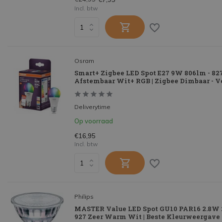
Incl. btw
Osram
Smart+ Zigbee LED Spot E27 9W 806lm - 82
Afstembaar Wit+ RGB | Zigbee Dimbaar - 
Deliverytime
Op voorraad
€16,95
Incl. btw
Philips
MASTER Value LED Spot GU10 PAR16 2.8W 
927 Zeer Warm Wit | Beste Kleurweergave 