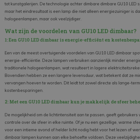
tot kunstgalerijen. De technologie achter dimbare dimbare GU10 LED s
maar het eindresultaat is een lamp die niet alleen energiezuiniger is da
halogeenlampen, maar ook veelzijdiger.
Wat zijn de voordelen van GU10 LED dimbaar?
1: Een GU10 LED dimbaar is energie-efficiënt en kostenbesp
Een van de meest overtuigende voordelen van GU10 LED dimbaar spot
energie-efficiëntie. Deze lampen verbruiken aanzienlijk minder energi
traditionele halogeenlampen, wat resulteert in lagere elektriciteitsrek
Bovendien hebben ze een langere levensduur, wat betekent dat ze mi
vervangen hoeven te worden. Dit leidt tot zowel directe als lange-term
kostenbesparingen.
2: Met een GU10 LED dimbaar kun je makkelijk de sfeer beh
De mogelijkheid om de lichtintensiteit aan te passen, geeft gebruikers 
controle over de sfeer in elke ruimte. Of je nu een gezellige, warme sfe
voor een intieme avond of helder licht nodig hebt voor het lezen of w
dimbaar lampen kunnen aan elke behoefte voldoen. Deze veelzijdighe