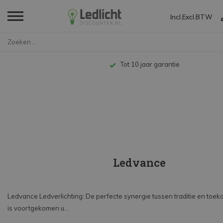
Incl.
Excl.
BTW
Home
Merken
Ledvance
Tot 10 jaar garantie
Ledvance
Ledvance Ledverlichting: De perfecte synergie tussen traditie en toe
is voortgekomen u...