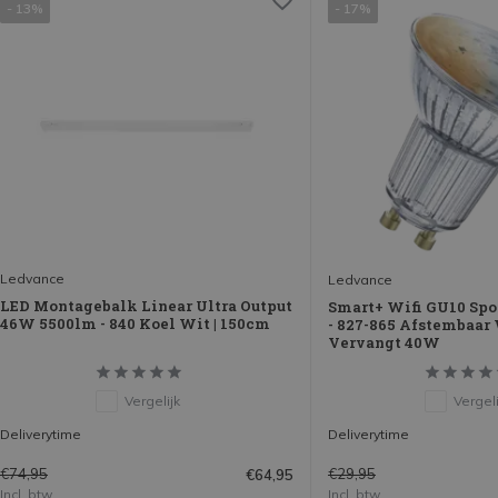
- 13%
- 17%
Ledvance
Ledvance
LED Montagebalk Linear Ultra Output
Smart+ Wifi GU10 Spo
46W 5500lm - 840 Koel Wit | 150cm
- 827-865 Afstembaar 
Vervangt 40W
Vergelijk
Vergeli
Deliverytime
Deliverytime
€74,95
€29,95
€64,95
Incl. btw
Incl. btw