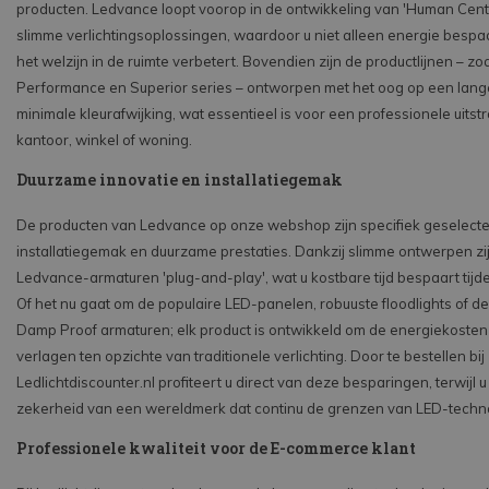
producten. Ledvance loopt voorop in de ontwikkeling van 'Human Centr
slimme verlichtingsoplossingen, waardoor u niet alleen energie bespa
het welzijn in de ruimte verbetert. Bovendien zijn de productlijnen – zo
Performance en Superior series – ontworpen met het oog op een lang
minimale kleurafwijking, wat essentieel is voor een professionele uitst
kantoor, winkel of woning.
Duurzame innovatie en installatiegemak
De producten van Ledvance op onze webshop zijn specifiek geselect
installatiegemak en duurzame prestaties. Dankzij slimme ontwerpen zi
Ledvance-armaturen 'plug-and-play', wat u kostbare tijd bespaart tij
Of het nu gaat om de populaire LED-panelen, robuuste floodlights of de
Damp Proof armaturen; elk product is ontwikkeld om de energiekosten 
verlagen ten opzichte van traditionele verlichting. Door te bestellen bij
Ledlichtdiscounter.nl profiteert u direct van deze besparingen, terwijl 
zekerheid van een wereldmerk dat continu de grenzen van LED-techno
Professionele kwaliteit voor de E-commerce klant