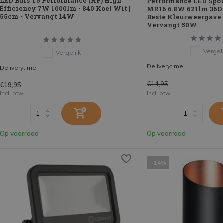
LED Buis T5 Performance (HF) High
Performance LED Spot
Efficiency 7W 1000lm - 840 Koel Wit |
MR16 6.8W 621lm 36D -
55cm - Vervangt 14W
Beste Kleurweergave 
Vervangt 50W
Vergeli
Vergelijk
Deliverytime
Deliverytime
€14,95
€19,95
Incl. btw
Incl. btw
Op voorraad
Op voorraad
- 14%