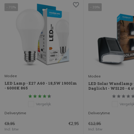
- 70%
- 39%
Modee
Modee
LED Lamp - E27 A60 - 18,5W 1900lm
LED Solar Wandlamp 
- 6000K 865
Daglicht - WS120 - 4 
Vergelijk
Vergelij
Deliverytime
Deliverytime
€9,95
€12,95
€2,95
Incl. btw
Incl. btw