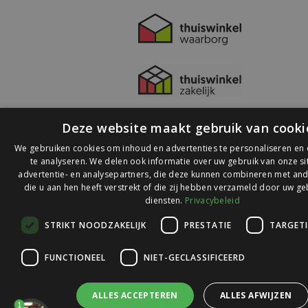
Deze website maakt gebruik van cooki
We gebruiken cookies om inhoud en advertenties te personaliseren en
te analyseren. We delen ook informatie over uw gebruik van onze s
advertentie- en analysepartners, die deze kunnen combineren met and
die u aan hen heeft verstrekt of die zij hebben verzameld door uw ge
© 2026 Ledlichtdiscounter.nl
diensten.
Privacybeleid
STRIKT NOODZAKELIJK
PRESTATIE
TARGET
Wij scoren een
9,1
op
9,1
Webwinkelkeur
FUNCTIONEEL
NIET-GECLASSIFICEERD
ALLES ACCEPTEREN
ALLES AFWIJZEN
1