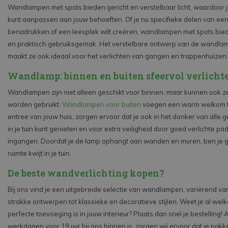
Wandlampen met spots bieden gericht en verstelbaar licht, waardoor je
kunt aanpassen aan jouw behoeften. Of je nu specifieke delen van een 
benadrukken of een leesplek wilt creëren, wandlampen met spots bieden
en praktisch gebruiksgemak. Het verstelbare ontwerp van de wandla
maakt ze ook ideaal voor het verlichten van gangen en trappenhuizen.
Wandlamp: binnen en buiten sfeervol verlicht
Wandlampen zijn niet alleen geschikt voor binnen, maar kunnen ook z
worden gebruikt.
Wandlampen voor buiten
voegen een warm welkom t
entree van jouw huis, zorgen ervoor dat je ook in het donker van alle g
in je tuin kunt genieten en voor extra veiligheid door goed verlichte pa
ingangen. Doordat je de lamp ophangt aan wanden en muren, ben je 
ruimte kwijt in je tuin.
De beste wandverlichting kopen?
Bij ons vind je een uitgebreide selectie van wandlampen, variërend v
strakke ontwerpen tot klassieke en decoratieve stijlen. Weet je al we
perfecte toevoeging is in jouw interieur? Plaats dan snel je bestelling! 
werkdagen voor 19 uur bij ons binnen is, zorgen wij ervoor dat je pakk