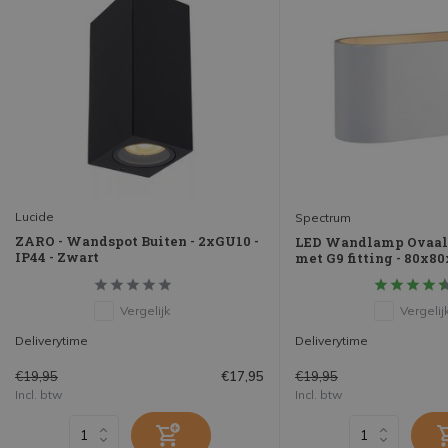
Lucide
Spectrum
ZARO - Wandspot Buiten - 2xGU10 -
LED Wandlamp Ovaal 
IP44 - Zwart
met G9 fitting - 80x
Vergelijk
Vergelij
Deliverytime
Deliverytime
€19,95
€19,95
€17,95
Incl. btw
Incl. btw