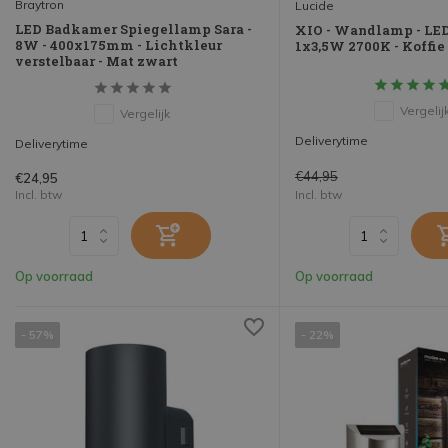
Braytron
Lucide
LED Badkamer Spiegellamp Sara -
XIO - Wandlamp - LED 
8W - 400x175mm - Lichtkleur
1x3,5W 2700K - Koffie
verstelbaar - Mat zwart
Vergelij
Vergelijk
Deliverytime
Deliverytime
€44,95
€24,95
Incl. btw
Incl. btw
Op voorraad
Op voorraad
- 57%
- 22%