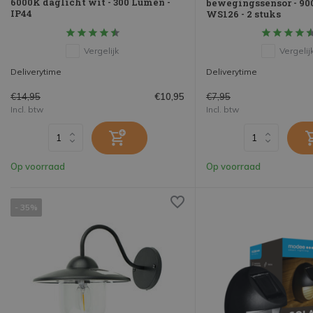
6000K daglicht wit - 300 Lumen -
bewegingssensor - 90
IP44
WS126 - 2 stuks
Vergelijk
Vergelij
Deliverytime
Deliverytime
€14,95
€7,95
€10,95
Incl. btw
Incl. btw
Op voorraad
Op voorraad
- 35%