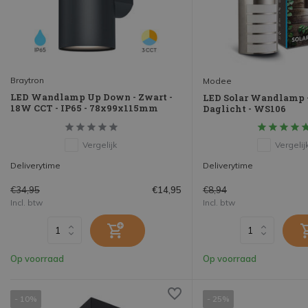
Braytron
Modee
LED Wandlamp Up Down - Zwart -
LED Solar Wandlamp 
18W CCT - IP65 - 78x99x115mm
Daglicht - WS106
Vergelijk
Vergelij
Deliverytime
Deliverytime
€34,95
€8,94
€14,95
Incl. btw
Incl. btw
Op voorraad
Op voorraad
- 10%
- 25%