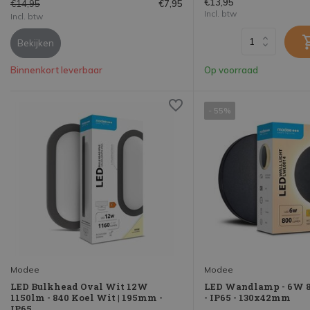
€13,95
€14,95
€7,95
Incl. btw
Incl. btw
Bekijken
Binnenkort leverbaar
Op voorraad
- 55%
Modee
Modee
LED Bulkhead Oval Wit 12W
LED Wandlamp - 6W 8
1150lm - 840 Koel Wit | 195mm -
- IP65 - 130x42mm
IP65