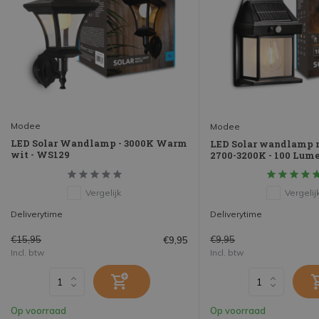
Modee
Modee
LED Solar Wandlamp - 3000K Warm
LED Solar wandlamp m
wit - WS129
2700-3200K - 100 Lume
Vergelijk
Vergelij
Deliverytime
Deliverytime
€15,95
€9,95
€9,95
Incl. btw
Incl. btw
Op voorraad
Op voorraad