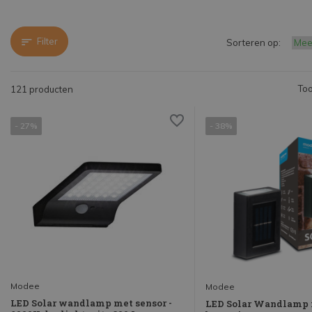
Filter
Sorteren op:
Too
121 producten
- 27%
- 38%
Modee
Modee
LED Solar wandlamp met sensor -
LED Solar Wandlamp