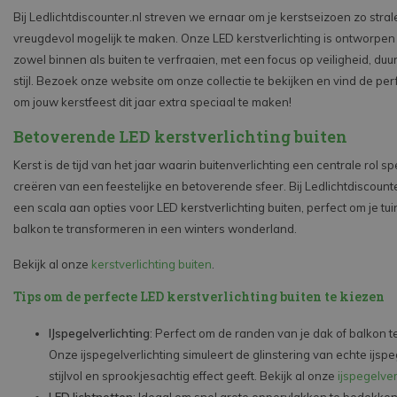
Bij Ledlichtdiscounter.nl streven we ernaar om je kerstseizoen zo stra
vreugdevol mogelijk te maken. Onze LED kerstverlichting is ontworpen 
zowel binnen als buiten te verfraaien, met een focus op veiligheid, d
stijl. Bezoek onze website om onze collectie te bekijken en vind de perf
om jouw kerstfeest dit jaar extra speciaal te maken!
Betoverende LED kerstverlichting buiten
Kerst is de tijd van het jaar waarin buitenverlichting een centrale rol spe
creëren van een feestelijke en betoverende sfeer. Bij Ledlichtdiscount
een scala aan opties voor LED kerstverlichting buiten, perfect om je tuin
balkon te transformeren in een winters wonderland.
Bekijk al onze
kerstverlichting buiten
.
Tips om de perfecte LED kerstverlichting buiten te kiezen
IJspegelverlichting
: Perfect om de randen van je dak of balkon 
Onze ijspegelverlichting simuleert de glinstering van echte ijsp
stijlvol en sprookjesachtig effect geeft. Bekijk al onze
ijspegelver
LED lichtnetten
: Ideaal om snel grote oppervlakken te bedekken