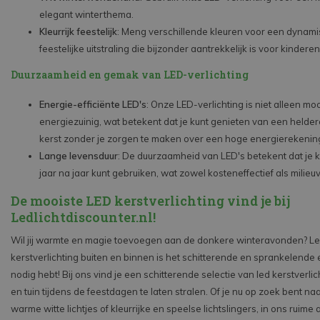
elegant winterthema.
Kleurrijk feestelijk
: Meng verschillende kleuren voor een dynam
feestelijke uitstraling die bijzonder aantrekkelijk is voor kinderen
Duurzaamheid en gemak van LED-verlichting
Energie-efficiënte LED's
: Onze LED-verlichting is niet alleen m
energiezuinig, wat betekent dat je kunt genieten van een heldere
kerst zonder je zorgen te maken over een hoge energierekenin
Lange levensduur
: De duurzaamheid van LED's betekent dat je k
jaar na jaar kunt gebruiken, wat zowel kosteneffectief als milieuvr
De mooiste LED kerstverlichting vind je bij
Ledlichtdiscounter.nl!
Wil jij warmte en magie toevoegen aan de donkere winteravonden? L
kerstverlichting buiten en binnen is het schitterende en sprankelende 
nodig hebt! Bij ons vind je een schitterende selectie van led kerstverlic
en tuin tijdens de feestdagen te laten stralen. Of je nu op zoek bent naa
warme witte lichtjes of kleurrijke en speelse lichtslingers, in ons ruime