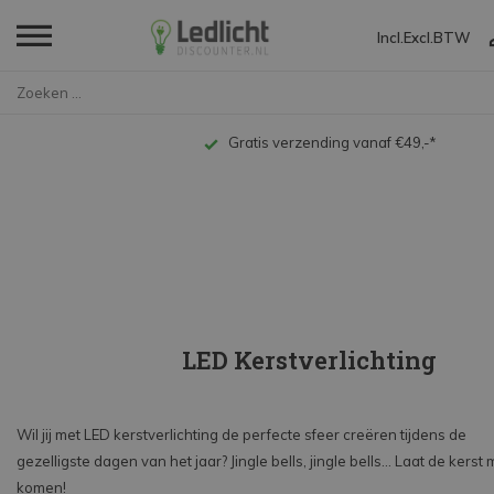
Incl.
Excl.
BTW
Home
Op werkdagen voor 18:00 uur besteld, dezelfde da
LED Kerstverlichting
Wil jij met LED kerstverlichting de perfecte sfeer creëren tijdens de
gezelligste dagen van het jaar? Jingle bells, jingle bells... Laat de kerst
komen!