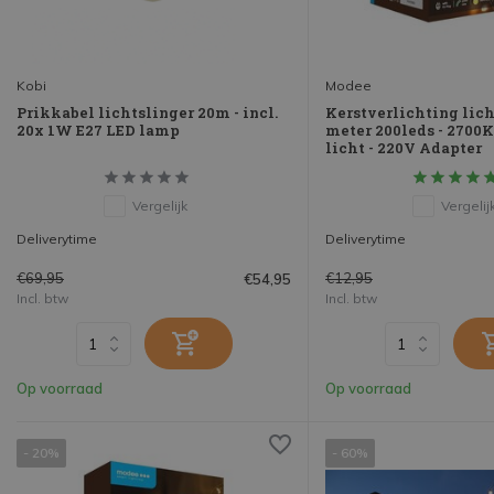
Kobi
Modee
Prikkabel lichtslinger 20m - incl.
Kerstverlichting lich
20x 1W E27 LED lamp
meter 200leds - 2700
licht - 220V Adapter
Vergelijk
Vergelij
Deliverytime
Deliverytime
€69,95
€12,95
€54,95
Incl. btw
Incl. btw
Op voorraad
Op voorraad
- 20%
- 60%