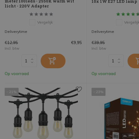
meter 100leds - 2550K warm wit
10x 1W E27 LED lamp
licht - 220V Adapter
Vergelijk
Vergelij
Deliverytime
Deliverytime
€12,95
€39,95
€9,95
Incl. btw
Incl. btw
Op voorraad
Op voorraad
- 21%
- 23%