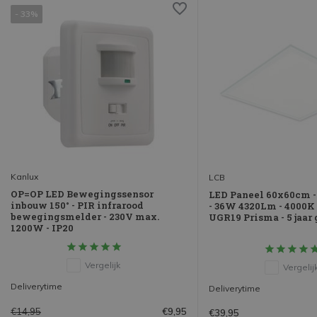
- 33%
Kanlux
LCB
OP=OP LED Bewegingssensor
LED Paneel 60x60cm -
inbouw 150° - PIR infrarood
- 36W 4320Lm - 4000K 
bewegingsmelder - 230V max.
UGR19 Prisma - 5 jaar
1200W - IP20
Vergelijk
Vergelij
Deliverytime
Deliverytime
€14,95
€9,95
€39,95