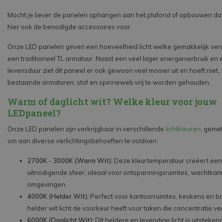
Mocht je liever de panelen ophangen aan het plafond of opbouwen da
hier ook de benodigde accessoires voor.
Onze LED panelen geven een hoeveelheid licht welke gemakkelijk verg
een traditioneel TL armatuur. Naast een veel lager energieverbruik en
levensduur ziet dit paneel er ook gewoon veel mooier uit en hoeft niet,
bestaande armaturen, stof en spinneweb vrij te worden gehouden.
Warm of daglicht wit? Welke kleur voor jouw
LEDpaneel?
Onze LED panelen zijn verkrijgbaar in verschillende
lichtkleuren
, gemet
om aan diverse verlichtingsbehoeften te voldoen:
2700K - 3000K (Warm Wit):
Deze kleurtemperatuur creëert ee
uitnodigende sfeer, ideaal voor ontspanningsruimtes, wachtkam
omgevingen.
4000K (Helder Wit):
Perfect voor kantoorruimtes, keukens en 
helder wit licht de voorkeur heeft voor taken die concentratie ve
6000K (Daglicht Wit):
Dit heldere en levendige licht is uitsteken