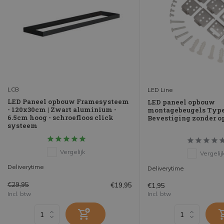
LCB
LED Line
LED Paneel opbouw Framesysteem
LED paneel opbouw
- 120x30cm | Zwart aluminium -
montagebeugels Type
6.5cm hoog - schroefloos click
Bevestiging zonder 
systeem
Vergelijk
Vergelij
Deliverytime
Deliverytime
€29,95
€19,95
€1,95
Incl. btw
Incl. btw