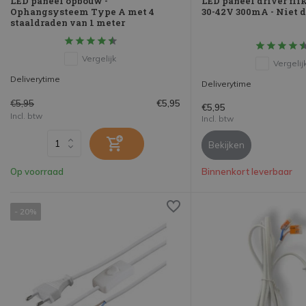
LED paneel opbouw -
LED paneel driver fli
Ophangsysteem Type A met 4
30-42V 300mA - Niet 
staaldraden van 1 meter
Vergelijk
Vergelij
Deliverytime
Deliverytime
€5,95
€5,95
€5,95
Incl. btw
Incl. btw
Bekijken
Op voorraad
Binnenkort leverbaar
- 20%