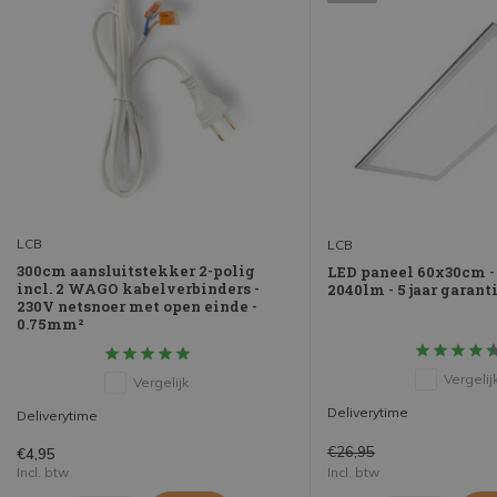
LCB
LCB
300cm aansluitstekker 2-polig
LED paneel 60x30cm -
incl. 2 WAGO kabelverbinders -
2040lm - 5 jaar garant
230V netsnoer met open einde -
0.75mm²
Vergelij
Vergelijk
Deliverytime
Deliverytime
€26,95
€4,95
Incl. btw
Incl. btw