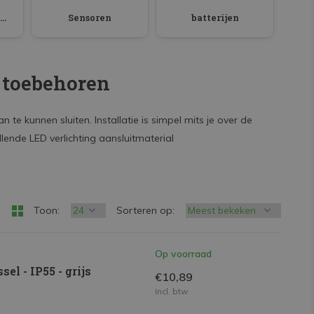
Voedingsadapters / drivers
Sensoren
batterijen
 toebehoren
 te kunnen sluiten. Installatie is simpel mits je over de
llende LED verlichting aansluitmaterial
Toon:
Sorteren op:
Op voorraad
el - IP55 - grijs
€10,89
Incl. btw