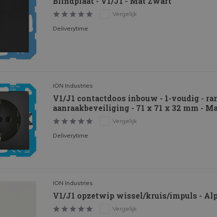
Blindplaat - V1/J1 - Mat Zwart
Vergelijk
Deliverytime
ION Industries
V1/J1 contactdoos inbouw - 1-voudig - ra
aanraakbeveiliging - 71 x 71 x 32 mm - M
Vergelijk
Deliverytime
ION Industries
V1/J1 opzetwip wissel/kruis/impuls - Al
Vergelijk