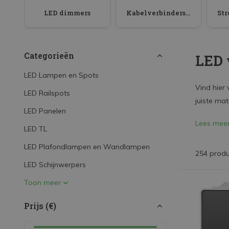
LED Strips
LED dimmers
Kabelverbinders / Lasklemmen
Decoratieve verlichting
LED Buitenverlichting
Categorieën
LED 
LED Noodverlichting
LED Lampen en Spots
Installatiemateriaal
Vind hier 
LED Railspots
Mega Sale
juiste mat
LED Panelen
Verduurzaming
Lees mee
LED TL
LED TL verlichting
LED Plafondlampen en Wandlampen
254 prod
LED Schijnwerpers
Toon meer
Prijs (€)