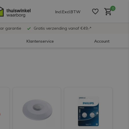
0
Incl.
Excl.
BTW
ar garantie
Gratis verzending vanaf €49,-*
Klantenservice
Account
Account aanmaken
Account aanmaken
Account aanmaken