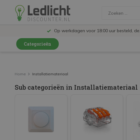
Op werkdagen voor 18:00 uur besteld, d
Categorieën
LED Lampen en Spots
LED Railspots
Home
Installatiemateriaal
LED Panelen
Sub categorieën in Installatiemateriaal
LED TL
LED Plafondlampen en Wandlampen
LED Schijnwerpers
LED High Bay lampen